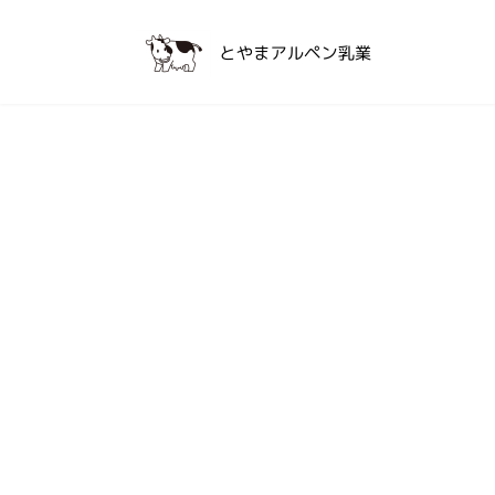
コ
ナ
ン
ビ
テ
ゲ
ン
ー
ツ
シ
へ
ョ
ス
ン
キ
に
ッ
移
プ
動